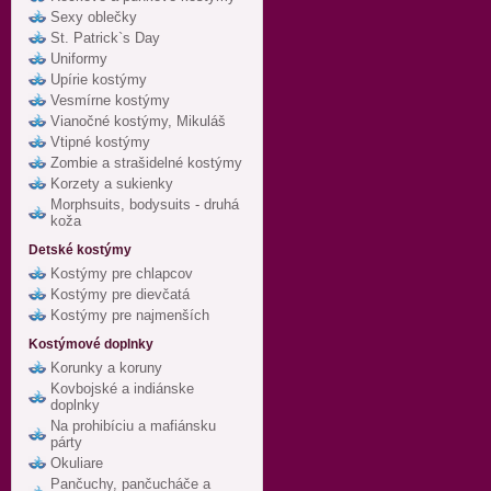
Sexy oblečky
St. Patrick`s Day
Uniformy
Upírie kostýmy
Vesmírne kostýmy
Vianočné kostýmy, Mikuláš
Vtipné kostýmy
Zombie a strašidelné kostýmy
Korzety a sukienky
Morphsuits, bodysuits - druhá
koža
Detské kostýmy
Kostýmy pre chlapcov
Kostýmy pre dievčatá
Kostýmy pre najmenších
Kostýmové doplnky
Korunky a koruny
Kovbojské a indiánske
doplnky
Na prohibíciu a mafiánsku
párty
Okuliare
Pančuchy, pančucháče a