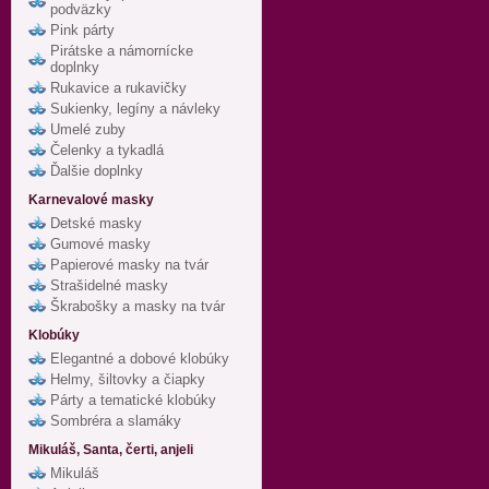
podväzky
Pink párty
Pirátske a námornícke
doplnky
Rukavice a rukavičky
Sukienky, legíny a návleky
Umelé zuby
Čelenky a tykadlá
Ďalšie doplnky
Karnevalové masky
Detské masky
Gumové masky
Papierové masky na tvár
Strašidelné masky
Škrabošky a masky na tvár
Klobúky
Elegantné a dobové klobúky
Helmy, šiltovky a čiapky
Párty a tematické klobúky
Sombréra a slamáky
Mikuláš, Santa, čerti, anjeli
Mikuláš