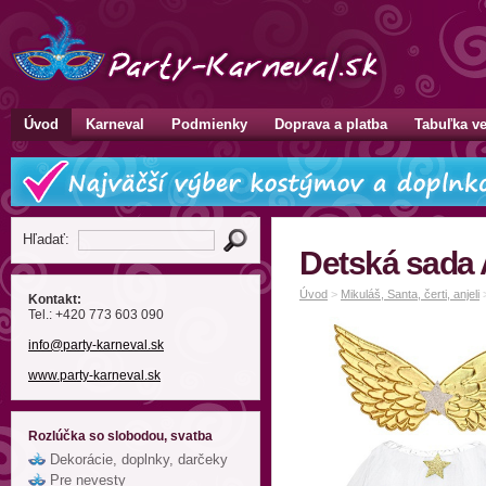
Úvod
Karneval
Podmienky
Doprava a platba
Tabuľka ve
Hľadať:
Detská sada 
Úvod
>
Mikuláš, Santa, čerti, anjeli
Kontakt:
Tel.: +420 773 603 090
info
@party-karneval
.sk
www.party-karneval.sk
Rozlúčka so slobodou, svatba
Dekorácie, doplnky, darčeky
Pre nevesty