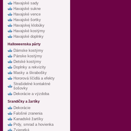
Havajské sady
Havajské sukne
Havajské vence
Havajské šortky
Havajskej klobúky
Havajské kostýmy
Havajské doplnky
Halloweenska párty
Dámske kostýmy
Pánske kostýmy
Detské kostýmy
Doplnky a rekvizity
Masky a škrabošky
Hororová líčidlá a efekty
Strašidelné kontaktné
šošovky
Dekorácie a výzdoba
Srandičky a žartíky
Dekorácie
Falošné zranenia
Kanadské žartíky
Prdy, smrad a hovienka
Zvieratká