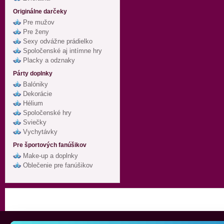
Originálne darčeky
Pre mužov
Pre ženy
Sexy odvážne prádielko
Spoločenské aj intímne hry
Placky a odznaky
Párty doplnky
Balóniky
Dekorácie
Hélium
Spoločenské hry
Sviečky
Vychytávky
Pre športových fanúšikov
Make-up a doplnky
Oblečenie pre fanúšikov