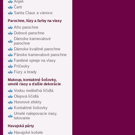
Anjeli
Čerti
Santa Claus a vánoce
Parochne, fúzy a farby na vlasy
Afro parochne
Dobové parochne
Dámske karnevalové
parochne
Dámske kvalitné parochne
Pánske karnevalové parochne
Farebné spreje na vlasy
Príčesky
Fúzy a brady
Makeup, kontaktné šošovky,
umelé riasy a ďalšie dekorácie
Vodou riediteľná líčidlá
Olejová líčidlá
Hororové efekty
Kontaktné šošovky
Umelé nalepovacie riasy,
tetovanie
Havajská párty
Havajské košele