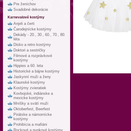
Pre ženíchov
Svadobné dekorácie
Karnevalové kostýmy
Anjeli a čerti
Čarodejnícke kostýmy
Dekády - 20., 30., 60., 70., 80.
léta
Disko a retro kostýmy
Doktori a sestričky
Filmové a rozprávkové
kostýmy
Hippies a 60. leta
Historické a bájne kostýmy
Jaskynní muži a ženy
Klaunské kostýmy
Kostýmy zvieratiek
Kovbojské, indiánske a
mexicke kostýmy
Mníšky a svätí muži
Oktoberfest, Beerfest
Pirátske a námornícke
kostýmy
Prohibícia a mafiáni
Rockové a punkové kostýmy