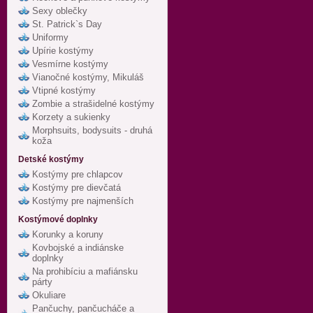
Sexy oblečky
St. Patrick`s Day
Uniformy
Upírie kostýmy
Vesmírne kostýmy
Vianočné kostýmy, Mikuláš
Vtipné kostýmy
Zombie a strašidelné kostýmy
Korzety a sukienky
Morphsuits, bodysuits - druhá
koža
Detské kostýmy
Kostýmy pre chlapcov
Kostýmy pre dievčatá
Kostýmy pre najmenších
Kostýmové doplnky
Korunky a koruny
Kovbojské a indiánske
doplnky
Na prohibíciu a mafiánsku
párty
Okuliare
Pančuchy, pančucháče a