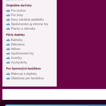
Originálne darčeky
Pre mužov
Pre ženy
Sexy odvážne prádielko
Spoločenské aj intímne hry
Placky a odznaky
Párty doplnky
Balóniky
Dekorácie
Hélium
Spoločenské hry
Sviečky
Vychytávky
Pre športových fanúšikov
Make-up a doplnky
Oblečenie pre fanúšikov