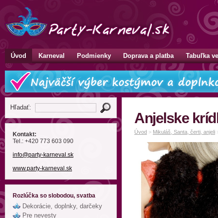
Úvod
Karneval
Podmienky
Doprava a platba
Tabuľka ve
Hľadať:
Anjelske kríd
Úvod
>
Mikuláš, Santa, čerti, anjeli
Kontakt:
Tel.: +420 773 603 090
info
@party-karneval
.sk
www.party-karneval.sk
Rozlúčka so slobodou, svatba
Dekorácie, doplnky, darčeky
Pre nevesty