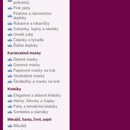
podväzky
Pink párty
Pirátske a námornícke
doplnky
Rukavice a rukavičky
Sukienky, legíny a návleky
Umelé zuby
Čelenky a tykadlá
Ďalšie doplnky
Karnevalové masky
Detské masky
Gumové masky
Papierové masky na tvár
Strašidelné masky
Škrabošky a masky na tvár
Klobúky
Elegantné a dobové klobúky
Helmy, šiltovky a čiapky
Párty a tematické klobúky
Sombréra a slamáky
Mikuláš, Santa, čerti, anjeli
Mikuláš