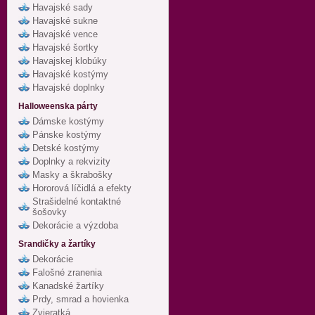
Havajské sady
Havajské sukne
Havajské vence
Havajské šortky
Havajskej klobúky
Havajské kostýmy
Havajské doplnky
Halloweenska párty
Dámske kostýmy
Pánske kostýmy
Detské kostýmy
Doplnky a rekvizity
Masky a škrabošky
Hororová líčidlá a efekty
Strašidelné kontaktné
šošovky
Dekorácie a výzdoba
Srandičky a žartíky
Dekorácie
Falošné zranenia
Kanadské žartíky
Prdy, smrad a hovienka
Zvieratká