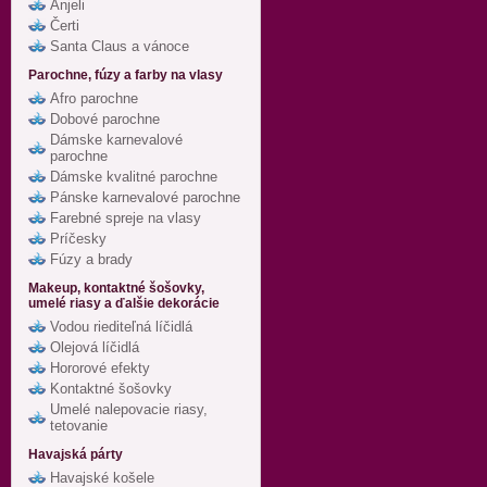
Anjeli
Čerti
Santa Claus a vánoce
Parochne, fúzy a farby na vlasy
Afro parochne
Dobové parochne
Dámske karnevalové
parochne
Dámske kvalitné parochne
Pánske karnevalové parochne
Farebné spreje na vlasy
Príčesky
Fúzy a brady
Makeup, kontaktné šošovky,
umelé riasy a ďalšie dekorácie
Vodou riediteľná líčidlá
Olejová líčidlá
Hororové efekty
Kontaktné šošovky
Umelé nalepovacie riasy,
tetovanie
Havajská párty
Havajské košele