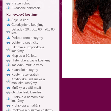
Pre ženíchov
Svadobné dekorácie
Karnevalové kostýmy
Anjeli a čerti
Čarodejnícke kostýmy
Dekády - 20., 30., 60., 70., 80.
léta
Disko a retro kostýmy
Doktori a sestričky
Filmové a rozprávkové
kostýmy
Hippies a 60. leta
Historické a bájne kostýmy
Jaskynní muži a ženy
Klaunské kostýmy
Kostýmy zvieratiek
Kovbojské, indiánske a
mexicke kostýmy
Mníšky a svätí muži
Oktoberfest, Beerfest
Pirátske a námornícke
kostýmy
Prohibícia a mafiáni
Rockové a punkové kostýmy