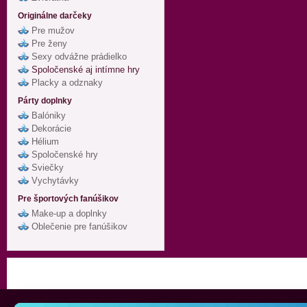
Originálne darčeky
Pre mužov
Pre ženy
Sexy odvážne prádielko
Spoločenské aj intímne hry
Placky a odznaky
Párty doplnky
Balóniky
Dekorácie
Hélium
Spoločenské hry
Sviečky
Vychytávky
Pre športových fanúšikov
Make-up a doplnky
Oblečenie pre fanúšikov