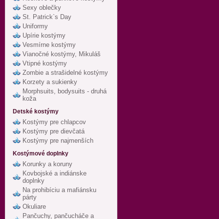
Sexy oblečky
St. Patrick`s Day
Uniformy
Upírie kostýmy
Vesmírne kostýmy
Vianočné kostýmy, Mikuláš
Vtipné kostýmy
Zombie a strašidelné kostýmy
Korzety a sukienky
Morphsuits, bodysuits - druhá
koža
Detské kostýmy
Kostýmy pre chlapcov
Kostýmy pre dievčatá
Kostýmy pre najmenších
Kostýmové doplnky
Korunky a koruny
Kovbojské a indiánske
doplnky
Na prohibíciu a mafiánsku
párty
Okuliare
Pančuchy, pančucháče a