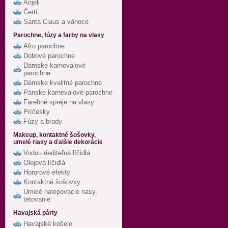
Anjeli
Čerti
Santa Claus a vánoce
Parochne, fúzy a farby na vlasy
Afro parochne
Dobové parochne
Dámske karnevalové
parochne
Dámske kvalitné parochne
Pánske karnevalové parochne
Farebné spreje na vlasy
Príčesky
Fúzy a brady
Makeup, kontaktné šošovky,
umelé riasy a ďalšie dekorácie
Vodou riediteľná líčidlá
Olejová líčidlá
Hororové efekty
Kontaktné šošovky
Umelé nalepovacie riasy,
tetovanie
Havajská párty
Havajské košele