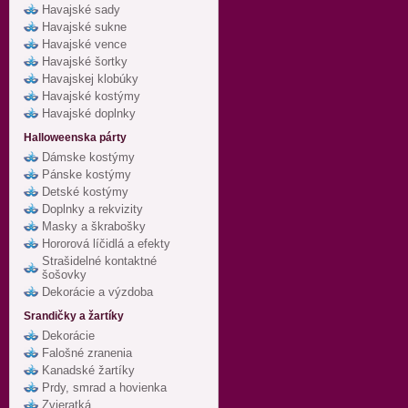
Havajské sady
Havajské sukne
Havajské vence
Havajské šortky
Havajskej klobúky
Havajské kostýmy
Havajské doplnky
Halloweenska párty
Dámske kostýmy
Pánske kostýmy
Detské kostýmy
Doplnky a rekvizity
Masky a škrabošky
Hororová líčidlá a efekty
Strašidelné kontaktné
šošovky
Dekorácie a výzdoba
Srandičky a žartíky
Dekorácie
Falošné zranenia
Kanadské žartíky
Prdy, smrad a hovienka
Zvieratká