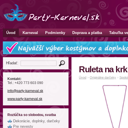
Úvod
Karneval
Podmienky
Doprava a platba
Tabuľka ve
Hľadať:
Ruleta na krk
Úvod
>
Originálne darčeky
>
Spolo
Kontakt:
Tel.: +420 773 603 090
info
@party-karneval
.sk
www.party-karneval.sk
Rozlúčka so slobodou, svatba
Dekorácie, doplnky, darčeky
Pre nevesty