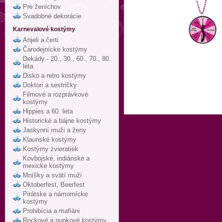
Pre ženíchov
Svadobné dekorácie
Karnevalové kostýmy
Anjeli a čerti
Čarodejnícke kostýmy
Dekády - 20., 30., 60., 70., 80.
léta
Disko a retro kostýmy
Doktori a sestričky
Filmové a rozprávkové
kostýmy
Hippies a 60. leta
Historické a bájne kostýmy
Jaskynní muži a ženy
Klaunské kostýmy
Kostýmy zvieratiek
Kovbojské, indiánske a
mexicke kostýmy
Mníšky a svätí muži
Oktoberfest, Beerfest
Pirátske a námornícke
kostýmy
Prohibícia a mafiáni
Rockové a punkové kostýmy