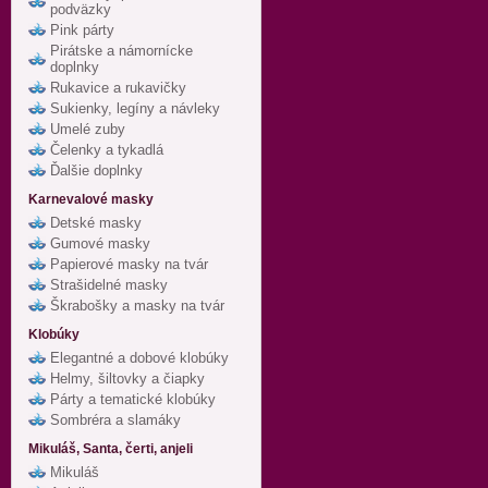
podväzky
Pink párty
Pirátske a námornícke
doplnky
Rukavice a rukavičky
Sukienky, legíny a návleky
Umelé zuby
Čelenky a tykadlá
Ďalšie doplnky
Karnevalové masky
Detské masky
Gumové masky
Papierové masky na tvár
Strašidelné masky
Škrabošky a masky na tvár
Klobúky
Elegantné a dobové klobúky
Helmy, šiltovky a čiapky
Párty a tematické klobúky
Sombréra a slamáky
Mikuláš, Santa, čerti, anjeli
Mikuláš